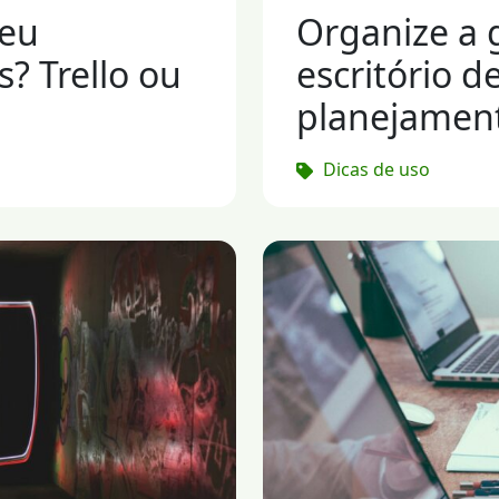
meu
Organize a 
s? Trello ou
escritório d
planejament
Dicas de uso