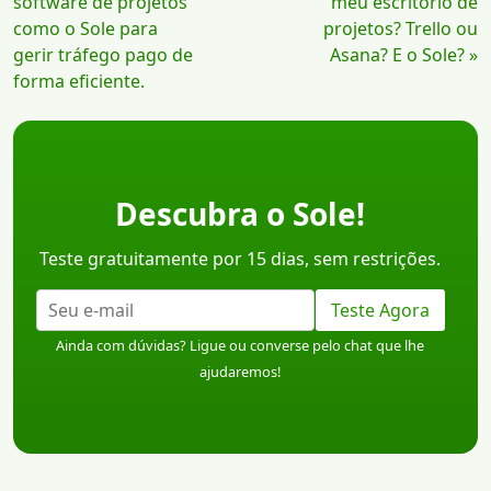
Lendo
software de projetos
meu escritório de
como o Sole para
projetos? Trello ou
gerir tráfego pago de
Asana? E o Sole? »
forma eficiente.
Descubra o Sole!
Teste gratuitamente por 15 dias, sem restrições.
Teste Agora
Ainda com dúvidas? Ligue ou converse pelo chat que lhe
ajudaremos!