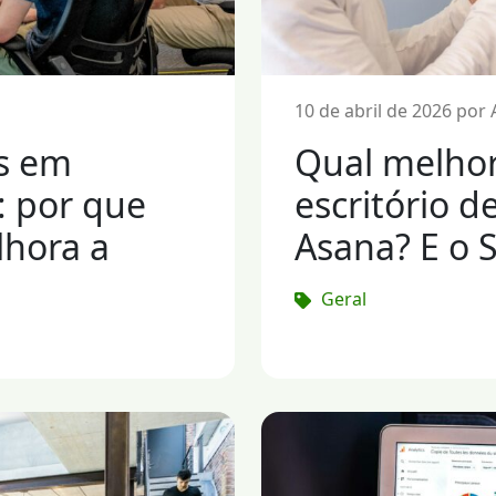
10 de abril de 2026 por 
as em
Qual melho
: por que
escritório d
lhora a
Asana? E o 
Geral