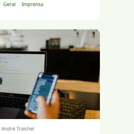
Geral
Imprensa
 André Traichel