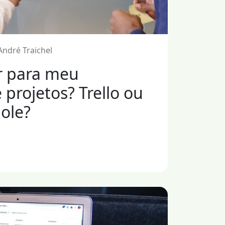
André Traichel
r para meu
e projetos? Trello ou
Sole?