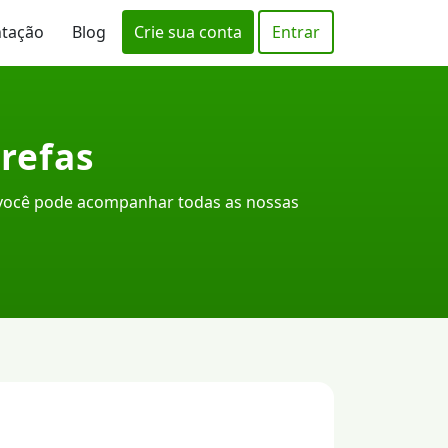
ntação
Blog
Crie sua conta
Entrar
refas
 você pode acompanhar todas as nossas