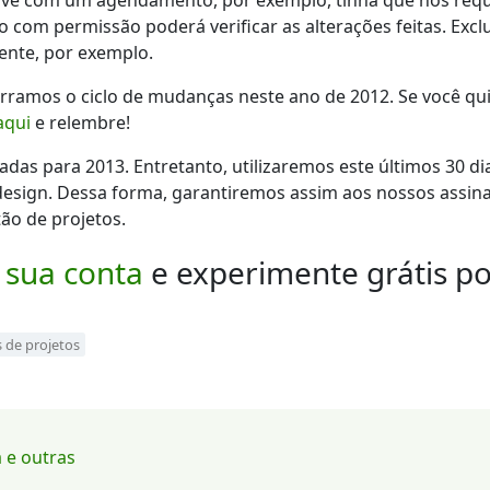
ve com um agendamento, por exemplo, tinha que nos requis
o com permissão poderá verificar as alterações feitas. Exc
ente, por exemplo.
rramos o ciclo de mudanças neste ano de 2012. Se você q
aqui
e relembre!
das para 2013. Entretanto, utilizaremos este últimos 30 di
sign. Dessa forma, garantiremos assim aos nossos assina
ão de projetos.
 sua conta
e experimente grátis po
 de projetos
a e outras