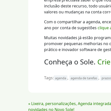
empresa precisava saber o que hou
inclusão deste recurso, todo usuári
valores ou mudanças na conta corr
Com o compartilhar a agenda, ence
ano por conta de sugestões
clique 
Muitas novidades já estão programa
promover pequenas melhorias no de
prático e inovador software de gest
Conheça o Sole.
Crie
Tags:
,
,
agenda
agenda de tarefas
prazos
Continue
« Lixeira, personalizações, Agenda integrad
Lendo
novidades no Novo Sole!