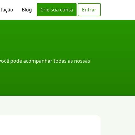
ntação
Blog
Crie sua conta
Entrar
a
 você pode acompanhar todas as nossas