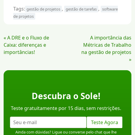
Tags:
,
,
gestão de projetos
gestão de tarefas
software
de projetos
Continue
« A DRE e o Fluxo de
A importância das
Lendo
Caixa: diferenças e
Métricas de Trabalho
importâncias!
na gestão de projetos
»
Descubra o Sole!
Teste gratuitamente por 15 dias, sem restrições.
Teste Agora
Ainda com dúvidas? Ligue ou converse pelo chat que lhe