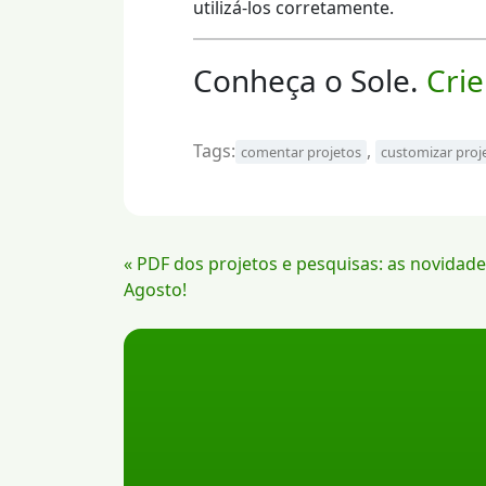
utilizá-los corretamente.
Conheça o Sole.
Crie
Tags:
,
comentar projetos
customizar proj
Continue
« PDF dos projetos e pesquisas: as novidad
Lendo
Agosto!