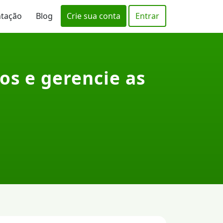
ntação
Blog
Crie sua conta
Entrar
os e gerencie as