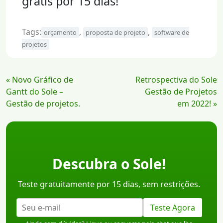
grátis por 15 dias!
Tags:
,
,
orçamento
proposta de projeto
software de
projetos
Continue
« Novo Gráfico de
Retrospectiva do Sole
Lendo
Gantt do Sole –
Gestão de Projetos
Gestão de projetos.
em 2022! »
Descubra o Sole!
Teste gratuitamente por 15 dias, sem restrições.
Teste Agora