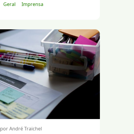
Geral
Imprensa
por André Traichel