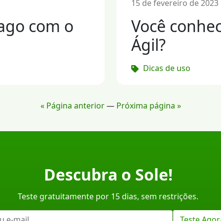
15 de fevereiro de 202
pago com o
Você conhec
Ágil?
Dicas de uso
« Página anterior
—
Próxima página »
Descubra o Sole!
Teste gratuitamente por 15 dias, sem restrições.
Teste Agor