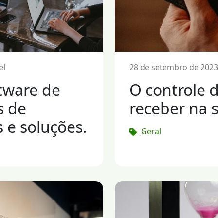
el
28 de setembro de 2023
tware de
O controle d
s de
receber na 
s e soluções.
Geral